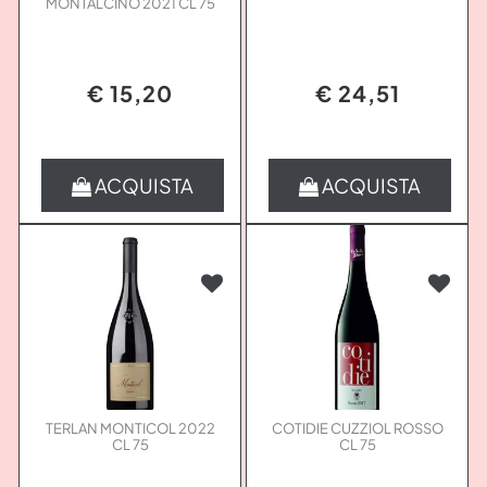
MONTALCINO 2021 CL 75
€ 15,20
€ 24,51
Quantità
Quantità
ACQUISTA
ACQUISTA
TERLAN MONTICOL 2022
COTIDIE CUZZIOL ROSSO
CL 75
CL 75