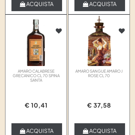
ACQUISTA
ACQUISTA
AMARO CALABRESE
AMARO SANGUE AMARO J
GRECANICO CL 70 SPINA
ROSE CL 70
SANTA
€ 10,41
€ 37,58
Quantità
Quantità
ACQUISTA
ACQUISTA