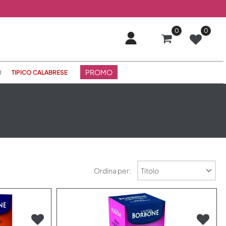
0
0
PROMO
I
TIPICO CALABRESE
Ordina per: