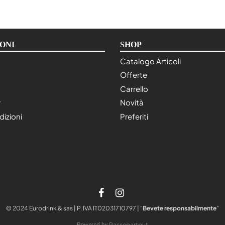
ONI
SHOP
Catalogo Articoli
Offerte
Carrello
y
Novità
dizioni
Preferiti
© 2024 Eurodrink & sas | P. IVA IT02031710797 | "
Bevete responsabilmente
"
Passepartout
Powered by