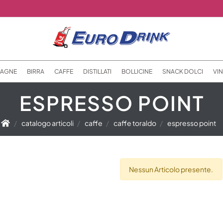
AGNE
BIRRA
CAFFE
DISTILLATI
BOLLICINE
SNACK DOLCI
VIN
ESPRESSO POINT
catalogo articoli
caffe
caffe toraldo
espresso point
Nessun Articolo presente.