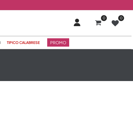
0
0
PROMO
I
TIPICO CALABRESE