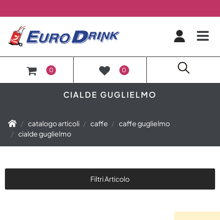
O
0
0
CIALDE GUGLIELMO
catalogo articoli
caffe
caffe guglielmo
cialde guglielmo
Filtri Articolo