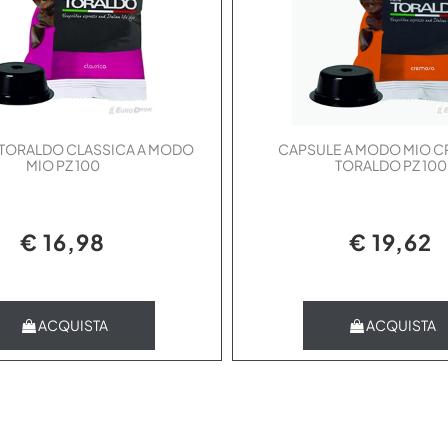
TORALDO CLASSICA A MODO
CAPSULE A MODO MIO 
MIO PZ 100
TORALDO PZ 100
€ 16,98
€ 19,62
Quantità
Quantità
ACQUISTA
ACQUISTA