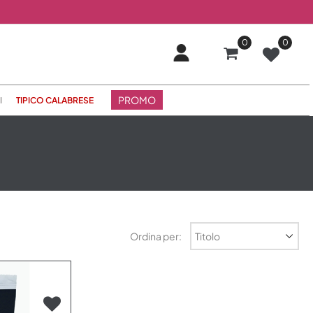
0
0
PROMO
I
TIPICO CALABRESE
Ordina per: