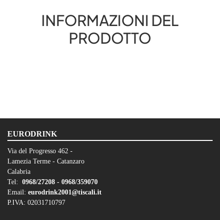
INFORMAZIONI DEL
PRODOTTO
EURODRINK
Via del Progresso 462 -
Lamezia Terme - Catanzaro
Calabria
Tel:
0968/27208 -
0968/359070
Email:
eurodrink2001@tiscali.it
P.IVA: 02031710797