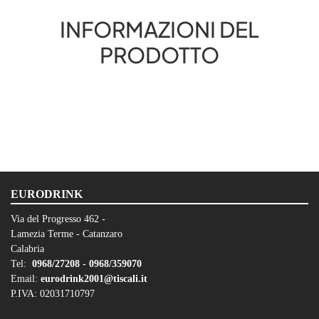
INFORMAZIONI DEL
PRODOTTO
EURODRINK
Via del Progresso 462 -
Lamezia Terme - Catanzaro
Calabria
Tel:
0968/27208 -
0968/359070
Email:
eurodrink2001@tiscali.it
P.IVA: 02031710797