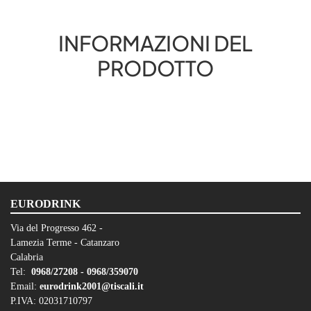
INFORMAZIONI DEL
PRODOTTO
EURODRINK
Via del Progresso 462 -
Lamezia Terme - Catanzaro
Calabria
Tel:
0968/27208 -
0968/359070
Email:
eurodrink2001@tiscali.it
P.IVA: 02031710797