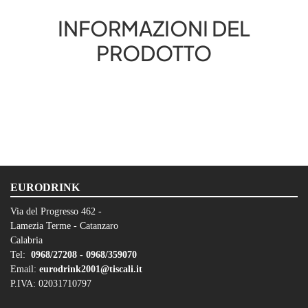
INFORMAZIONI DEL
PRODOTTO
EURODRINK
Via del Progresso 462 -
Lamezia Terme - Catanzaro
Calabria
Tel:
0968/27208 -
0968/359070
Email:
eurodrink2001@tiscali.it
P.IVA: 02031710797