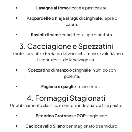
Lasagne al forno
ricche e pasticciate.
Pappardelle o fileja al ragù di cinghiale
, lepre o
capra.
Ravioli di carne
conditi con sugo di stufato.
3. Cacciagione e Spezzatini
Le note speziate e terziarie del vino richiamano e valorizzano
i sapori decisi della selvaggina.
Spezzatino di manzo o cinghiale
in umido con
polenta.
Fagiano o quaglie
in casseruola.
4. Formaggi Stagionati
Un abbinamento classico e sempre indovinato a fine pasto.
Pecorino Crotonese DOP
stagionato.
Caciocavallo Silano
ben stagionato o semiduro.