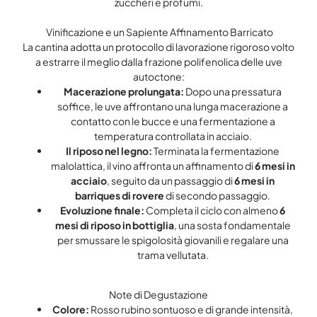
zuccheri e profumi.
Vinificazione e un Sapiente Affinamento Barricato
La cantina adotta un protocollo di lavorazione rigoroso volto
a estrarre il meglio dalla frazione polifenolica delle uve
autoctone:
Macerazione prolungata:
Dopo una pressatura
soffice, le uve affrontano una lunga macerazione a
contatto con le bucce e una fermentazione a
temperatura controllata in acciaio.
Il riposo nel legno:
Terminata la fermentazione
malolattica, il vino affronta un affinamento di
6 mesi in
acciaio
, seguito da un passaggio di
6 mesi in
barriques di rovere
di secondo passaggio.
Evoluzione finale:
Completa il ciclo con almeno
6
mesi di riposo in bottiglia
, una sosta fondamentale
per smussare le spigolosità giovanili e regalare una
trama vellutata.
Note di Degustazione
Colore:
Rosso rubino sontuoso e di grande intensità,