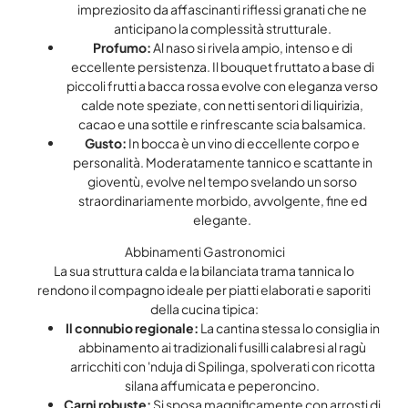
impreziosito da affascinanti riflessi granati che ne
anticipano la complessità strutturale.
Profumo:
Al naso si rivela ampio, intenso e di
eccellente persistenza. Il bouquet fruttato a base di
piccoli frutti a bacca rossa evolve con eleganza verso
calde note speziate, con netti sentori di liquirizia,
cacao e una sottile e rinfrescante scia balsamica.
Gusto:
In bocca è un vino di eccellente corpo e
personalità. Moderatamente tannico e scattante in
gioventù, evolve nel tempo svelando un sorso
straordinariamente morbido, avvolgente, fine ed
elegante.
Abbinamenti Gastronomici
La sua struttura calda e la bilanciata trama tannica lo
rendono il compagno ideale per piatti elaborati e saporiti
della cucina tipica:
Il connubio regionale:
La cantina stessa lo consiglia in
abbinamento ai tradizionali fusilli calabresi al ragù
arricchiti con 'nduja di Spilinga, spolverati con ricotta
silana affumicata e peperoncino.
Carni robuste:
Si sposa magnificamente con arrosti di