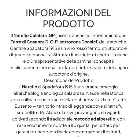
INFORMAZIONI DEL
PRODOTTO
Il
Nerello Calabria IGP
(inserito anche nella denominazione
Terre di Cosenza D.O.P. sottozona Donnici
) delle storiche
Cantine Spadafora 1915
è un vino rosso fermo, strutturato e
di grande personalità. Si tratta di una delle etichette storiche
e più rappresentative della cantina, concepita
esplicitamente per esaltare la notorietà e il valore del vitigno
autoctono d'origine.
Descrizione del Prodotto
Il
Nerello
di Spadafora 1915 è un vibrante omaggio
all'archeologia enologica calabrese. Nasce nella storica
zona collinare posta a sud della confluenza tra i fiumi Crati e
Busento — territorio intriso di leggenda dove si narra fu
seppellito il Re Alarico. Le uve provengono da vigneti
coltivati secondo il tradizionale
metodo ad alberello
, con
rese volutamente ridotte a 80 quintali per ettaro per
garantire una straordinaria concentrazione di estratti,