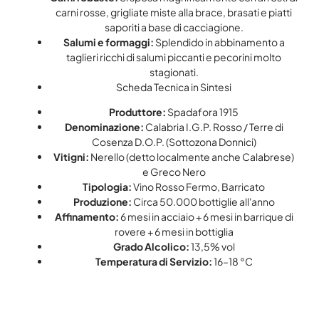
carni rosse, grigliate miste alla brace, brasati e piatti
saporiti a base di cacciagione.
Salumi e formaggi:
Splendido in abbinamento a
taglieri ricchi di salumi piccanti e pecorini molto
stagionati.
Scheda Tecnica in Sintesi
Produttore:
Spadafora 1915
Denominazione:
Calabria I.G.P. Rosso / Terre di
Cosenza D.O.P. (Sottozona Donnici)
Vitigni:
Nerello (detto localmente anche Calabrese)
e Greco Nero
Tipologia:
Vino Rosso Fermo, Barricato
Produzione:
Circa 50.000 bottiglie all'anno
Affinamento:
6 mesi in acciaio + 6 mesi in barrique di
rovere + 6 mesi in bottiglia
Grado Alcolico:
13,5% vol
Temperatura di Servizio:
16–18 °C