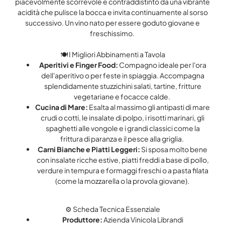
piacevolmente scorrevole e contraddistinto da una vibrante
acidità che pulisce la bocca e invita continuamente al sorso
successivo. Un vino nato per essere goduto giovane e
freschissimo.
🍽️ I Migliori Abbinamenti a Tavola
Aperitivi e Finger Food:
Compagno ideale per l'ora
dell'aperitivo o per feste in spiaggia. Accompagna
splendidamente stuzzichini salati, tartine, fritture
vegetariane e focacce calde.
Cucina di Mare:
Esalta al massimo gli antipasti di mare
crudi o cotti, le insalate di polpo, i risotti marinari, gli
spaghetti alle vongole e i grandi classici come la
frittura di paranza e il pesce alla griglia.
Carni Bianche e Piatti Leggeri:
Si sposa molto bene
con insalate ricche estive, piatti freddi a base di pollo,
verdure in tempura e formaggi freschi o a pasta filata
(come la mozzarella o la provola giovane).
⚙️ Scheda Tecnica Essenziale
Produttore:
Azienda Vinicola Librandi