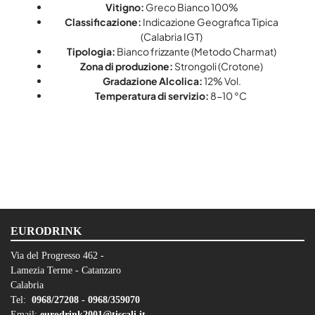
Vitigno:
Greco Bianco 100%
Classificazione:
Indicazione Geografica Tipica
(Calabria IGT)
Tipologia:
Bianco frizzante (Metodo Charmat)
Zona di produzione:
Strongoli (Crotone)
Gradazione Alcolica:
12% Vol.
Temperatura di servizio:
8-10 °C
EURODRINK
Via del Progresso 462 -
Lamezia Terme - Catanzaro
Calabria
Tel:
0968/27208 -
0968/359070
Email:
eurodrink2001@tiscali.it