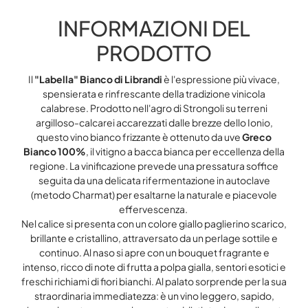
INFORMAZIONI DEL
PRODOTTO
Il
"Labella" Bianco di Librandi
è l'espressione più vivace,
spensierata e rinfrescante della tradizione vinicola
calabrese. Prodotto nell'agro di Strongoli su terreni
argilloso-calcarei accarezzati dalle brezze dello Ionio,
questo vino bianco frizzante è ottenuto da uve
Greco
Bianco 100%
, il vitigno a bacca bianca per eccellenza della
regione. La vinificazione prevede una pressatura soffice
seguita da una delicata rifermentazione in autoclave
(metodo Charmat) per esaltarne la naturale e piacevole
effervescenza.
Nel calice si presenta con un colore giallo paglierino scarico,
brillante e cristallino, attraversato da un perlage sottile e
continuo. Al naso si apre con un bouquet fragrante e
intenso, ricco di note di frutta a polpa gialla, sentori esotici e
freschi richiami di fiori bianchi. Al palato sorprende per la sua
straordinaria immediatezza: è un vino leggero, sapido,