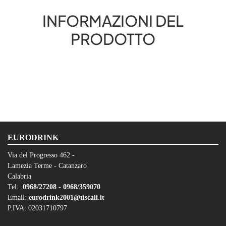
INFORMAZIONI DEL
PRODOTTO
EURODRINK
Via del Progresso 462 -
Lamezia Terme - Catanzaro
Calabria
Tel:
0968/27208 -
0968/359070
Email:
eurodrink2001@tiscali.it
P.IVA: 02031710797