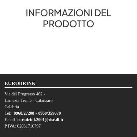
INFORMAZIONI DEL
PRODOTTO
EURODRINK
Via del Progresso 462 -
Lamezia Terme - Catanzaro
Calabria
Tel:
0968/27208 -
0968/359070
Email:
eurodrink2001@tiscali.it
P.IVA: 02031710797