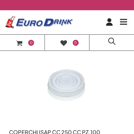
O
0
0
COPERCHI ISAP CC 250 CC PZ.100