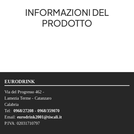
INFORMAZIONI DEL
PRODOTTO
EURODRINK
Via del Progresso 462 -
Lamezia Terme - Catanzaro
Calabria
Tel:
0968/27208 -
0968/359070
Email:
eurodrink2001@tiscali.it
P.IVA: 02031710797