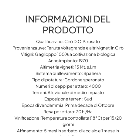
INFORMAZIONI DEL
PRODOTTO
Qualifica vino: Cirò D.O.P. rosato
Provenienza uve: Tenuta Voltagrande e altri vigneti in Cirò
Vitigni: Gaglioppo 100% a coltivazione biologica
Anno impianto: 1970
Altimetria vigneti: 15 Mt. s.l.m
Sistema di allevamento: Spalliera
Tipo di potatura: Cordone speronato
Numeri di ceppi per ettaro: 4000
Terreni: Alluvionale di medio impasto
Esposizione terreni: Sud
Epoca di vendemmia: Prima decade di Ottobre
Resa per ettaro: 70 hl/Ha
Vinificazione: Temperatura controllata (18°C) per 15/20
giorni
Affinamento: 5 mesi in serbatoi di acciaio e 1 mese in