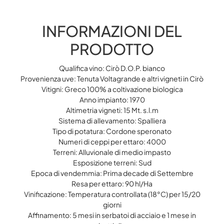
INFORMAZIONI DEL
PRODOTTO
Qualifica vino: Cirò D.O.P. bianco
Provenienza uve: Tenuta Voltagrande e altri vigneti in Cirò
Vitigni: Greco 100% a coltivazione biologica
Anno impianto: 1970
Altimetria vigneti: 15 Mt. s.l.m
Sistema di allevamento: Spalliera
Tipo di potatura: Cordone speronato
Numeri di ceppi per ettaro: 4000
Terreni: Alluvionale di medio impasto
Esposizione terreni: Sud
Epoca di vendemmia: Prima decade di Settembre
Resa per ettaro: 90 hl/Ha
Vinificazione: Temperatura controllata (18°C) per 15/20
giorni
Affinamento: 5 mesi in serbatoi di acciaio e 1 mese in