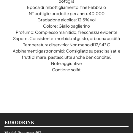
bottiglia
Epoca di imbottigliamento: fine Febbraio
N° bottiglie prodotte per anno: 40.000
Gradazione alcolica: 12,5% vol
Colore: Giallo paglierino
Profumo: Complesso ma nitido, freschezza evidente
Sapore: Consistente, morbido al gusto, di buona acidità
Temperatura di servizio: Non meno di 12/14° C
Abbinamenti gastronomici: Consigliato su pesci salsati e
frutti di mare, pastasciutte anche ben conditeù
Note aggiuntive
Contiene solfiti
EURODRINK
Via del Progresso 462 -