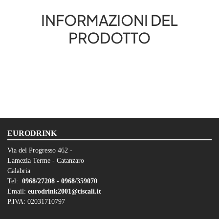
INFORMAZIONI DEL
PRODOTTO
EURODRINK
Via del Progresso 462 -
Lamezia Terme - Catanzaro
Calabria
Tel:
0968/27208 -
0968/359070
Email:
eurodrink2001@tiscali.it
P.IVA: 02031710797