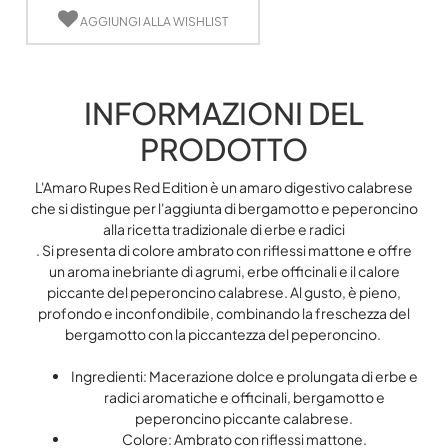
AGGIUNGI ALLA WISHLIST
INFORMAZIONI DEL
PRODOTTO
L'Amaro Rupes Red Edition è un amaro digestivo calabrese
che si distingue per l'aggiunta di bergamotto e peperoncino
alla ricetta tradizionale di erbe e radici
. Si presenta di colore ambrato con riflessi mattone e offre
un aroma inebriante di agrumi, erbe officinali e il calore
piccante del peperoncino calabrese. Al gusto, è pieno,
profondo e inconfondibile, combinando la freschezza del
bergamotto con la piccantezza del peperoncino.
Ingredienti: Macerazione dolce e prolungata di erbe e
radici aromatiche e officinali, bergamotto e
peperoncino piccante calabrese.
Colore: Ambrato con riflessi mattone.