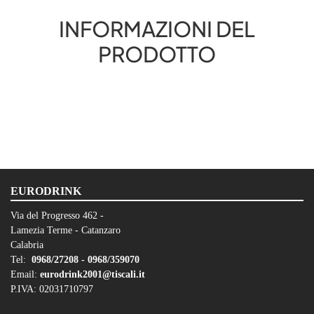
INFORMAZIONI DEL
PRODOTTO
EURODRINK
Via del Progresso 462 -
Lamezia Terme - Catanzaro
Calabria
Tel:
0968/27208 -
0968/359070
Email:
eurodrink2001@tiscali.it
P.IVA: 02031710797