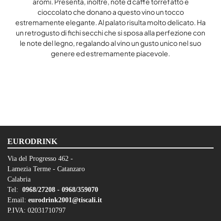
aromi. Presenta, inoltre, note d caffè torrefatto e
cioccolato che donano a questo vino un tocco
estremamente elegante. Al palato risulta molto delicato. Ha
un retrogusto di fichi secchi che si sposa alla perfezione con
le note del legno, regalando al vino un gusto unico nel suo
genere ed estremamente piacevole.
EURODRINK
Via del Progresso 462 -
Lamezia Terme - Catanzaro
Calabria
Tel:
0968/27208 -
0968/359070
Email:
eurodrink2001@tiscali.it
P.IVA: 02031710797