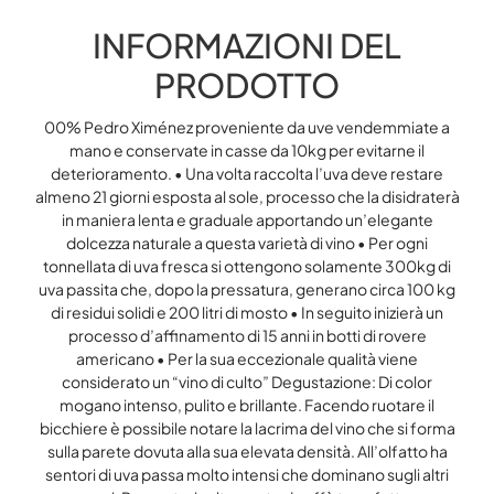
INFORMAZIONI DEL
PRODOTTO
00% Pedro Ximénez proveniente da uve vendemmiate a
mano e conservate in casse da 10kg per evitarne il
deterioramento. • Una volta raccolta l’uva deve restare
almeno 21 giorni esposta al sole, processo che la disidraterà
in maniera lenta e graduale apportando un’elegante
dolcezza naturale a questa varietà di vino • Per ogni
tonnellata di uva fresca si ottengono solamente 300kg di
uva passita che, dopo la pressatura, generano circa 100 kg
di residui solidi e 200 litri di mosto • In seguito inizierà un
processo d’affinamento di 15 anni in botti di rovere
americano • Per la sua eccezionale qualità viene
considerato un “vino di culto” Degustazione: Di color
mogano intenso, pulito e brillante. Facendo ruotare il
bicchiere è possibile notare la lacrima del vino che si forma
sulla parete dovuta alla sua elevata densità. All’olfatto ha
sentori di uva passa molto intensi che dominano sugli altri