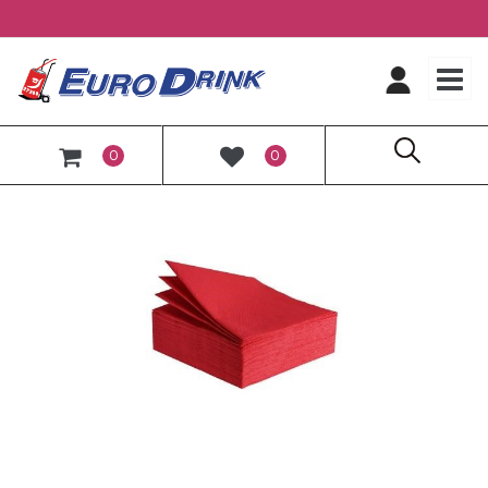
O
0
0