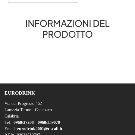
INFORMAZIONI DEL
PRODOTTO
EURODRINK
Via del Progresso 462 -
Lamezia Terme - Catanzaro
Calabria
Tel:
0968/27208 -
0968/359070
Email:
eurodrink2001@tiscali.it