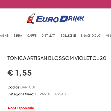
AGNE
BIRRA
CAFFE
DISTILLATI
BOLLICINE
SNACK DOLCI
VIN
TONICA ARTISAN BLOSSOM VIOLET CL 20
€ 1,55
Codice
BART001
Categoria Merc:
BEVANDE GASSATE
Non Disponibile