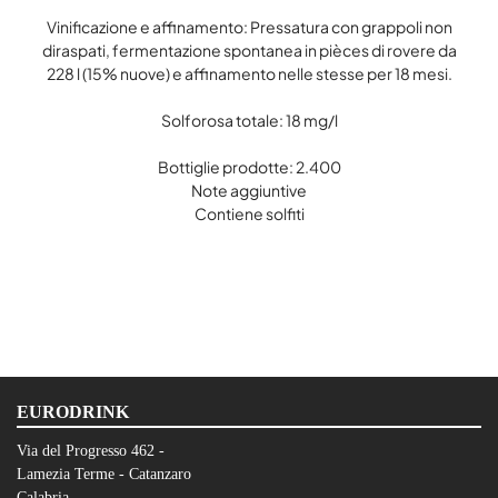
Vinificazione e affinamento: Pressatura con grappoli non
diraspati, fermentazione spontanea in pièces di rovere da
228 l (15% nuove) e affinamento nelle stesse per 18 mesi.
Solforosa totale: 18 mg/l
Bottiglie prodotte: 2.400
Note aggiuntive
Contiene solfiti
EURODRINK
Via del Progresso 462 -
Lamezia Terme - Catanzaro
Calabria