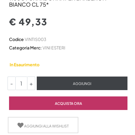
BIANCO CL 75*
€ 49,33
Codice
VINTIS003
Categoria Merc:
VINI ESTERI
In Esaurimento
Quantità
AGGIUNGI
Quantità
ACQUISTA ORA
AGGIUNGI ALLA WISHLIST