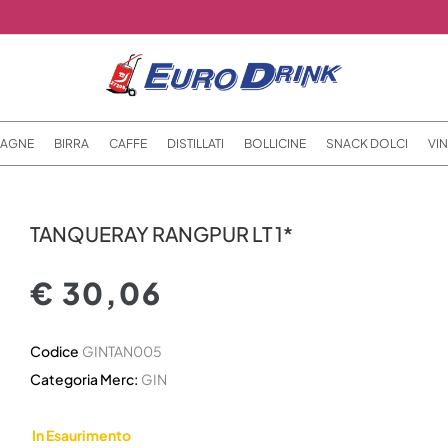
AGNE
BIRRA
CAFFE
DISTILLATI
BOLLICINE
SNACK DOLCI
VIN
TANQUERAY RANGPUR LT 1*
€ 30,06
Codice
GINTAN005
Categoria Merc:
GIN
In Esaurimento