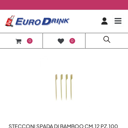
O
0
0
STECCONI SPADA DI BAMBOO CM.12 PZ.100