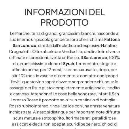
INFORMAZIONI DEL
PRODOTTO
Le Marche, terra di grandi, grandissimi bianchi, nasconde al
suo interno un piccolo grande tesoro che si chiama
Fattoria
San Lorenzo
, diretta dall’eclettico ed esplosivo Natalino
Crognaletti. Oltre al celebre Verdicchio, declinato in diverse
raffinate espressioni, svetta un Rosso,
Il San Lorenzo
, 100%
da un antichissimo clone di
Syrah
; fermentato in legno e
affinato prima, per 12 mesi, in tonneaux usati e, dopo, per
altri 102 mesi in vasche di cemento, a contatto con i propri
lieviti, questo vino saprà davvero sorprendere chiunque lo
assaggi per il suo gusto completamente artigianale, inedito
e carnoso. Attenzione! Le cose belle sono rare, infatti Il San
Lorenzo Rosso è prodotto solo in un centinaio di bottiglie…
Rosso rubino intenso, tinge il calice con una grassa venatura
inchiostrata. Al naso si distingue per importanti note di frutta
scura matura e sotto spirito, fiori macerati, petali di rose
essiccati e decisi toni speziati scuri di pepe nero, chiodi di