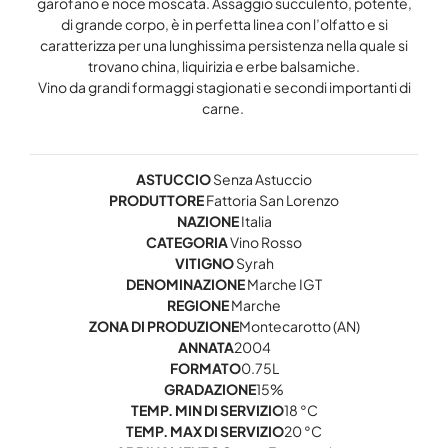
garofano e noce moscata. Assaggio succulento, potente,
di grande corpo, è in perfetta linea con l’olfatto e si
caratterizza per una lunghissima persistenza nella quale si
trovano china, liquirizia e erbe balsamiche.
Vino da grandi formaggi stagionati e secondi importanti di
carne.
ASTUCCIO
Senza Astuccio
PRODUTTORE
Fattoria San Lorenzo
NAZIONE
Italia
CATEGORIA
Vino Rosso
VITIGNO
Syrah
DENOMINAZIONE
Marche IGT
REGIONE
Marche
ZONA DI PRODUZIONE
Montecarotto (AN)
ANNATA
2004
FORMATO
0.75L
GRADAZIONE
15%
TEMP. MIN DI SERVIZIO
18 °C
TEMP. MAX DI SERVIZIO
20 °C