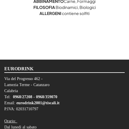
ABBINAMENTO
Carne, Formaggi
FILOSOFIA
Biodinamici, Biologici
ALLERGENI
contiene solfiti
EURODRINK
Via del Progresso 462 -
Lamezia Terme - Catanzaro
Calabria
Tel:
0968/27208 -
0968/359070
Email:
eurodrink2001@tiscali.it
P.IVA: 02031710797
Orario:
Dal lunedì al sabato