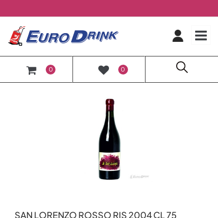
O
0
0
SAN LORENZO ROSSO RIS 2004 CL 75