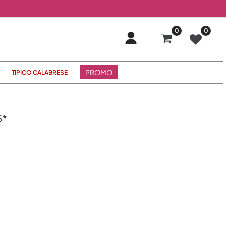
0
0
PROMO
I
TIPICO CALABRESE
5*