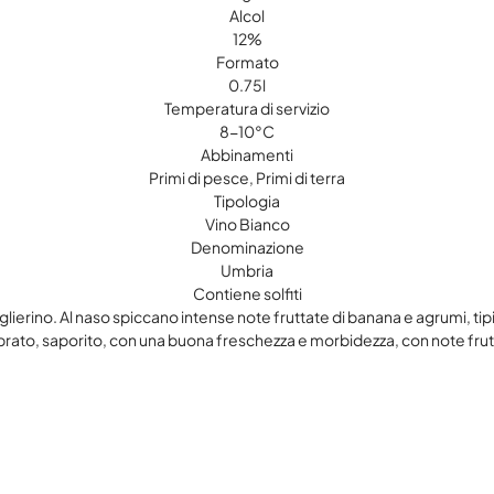
Alcol
12%
Formato
0.75l
Temperatura di servizio
8-10°C
Abbinamenti
Primi di pesce, Primi di terra
Tipologia
Vino Bianco
Denominazione
Umbria
Contiene solfiti
aglierino. Al naso spiccano intense note fruttate di banana e agrumi, tip
librato, saporito, con una buona freschezza e morbidezza, con note frut