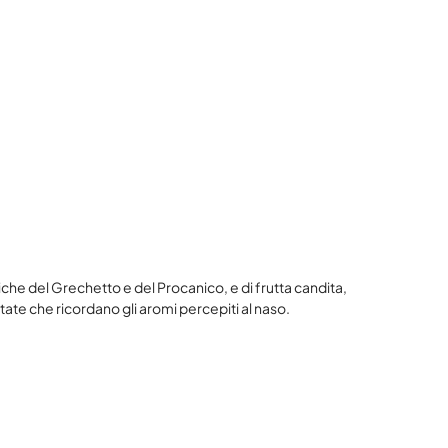
iche del Grechetto e del Procanico, e di frutta candita,
tate che ricordano gli aromi percepiti al naso.