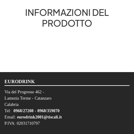
INFORMAZIONI DEL
PRODOTTO
EURODRINK
Via del Progresso 462 -
Lamezia Terme - Catanzaro
Calabria
Tel:
0968/27208 -
0968/359070
Email:
eurodrink2001@tiscali.it
P.IVA: 02031710797