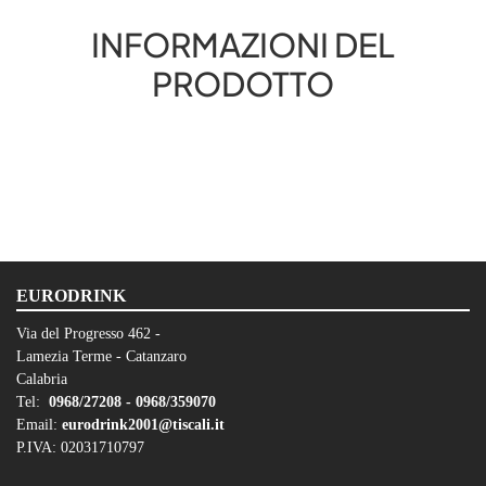
INFORMAZIONI DEL
PRODOTTO
EURODRINK
Via del Progresso 462 -
Lamezia Terme - Catanzaro
Calabria
Tel:
0968/27208 -
0968/359070
Email:
eurodrink2001@tiscali.it
P.IVA: 02031710797