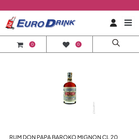
O
0
0
RUM DON PAPA BAROKO MIGNON CL 20