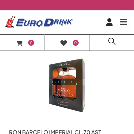
O
0
0
RON BARCELO IMPERIAL CL.70 AST