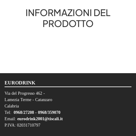
INFORMAZIONI DEL
PRODOTTO
EURODRINK
Via del Progresso 462 -
Lamezia Terme - Catanzaro
Calabria
Tel:
0968/27208 -
0968/359070
Email:
eurodrink2001@tiscali.it
P.IVA: 02031710797