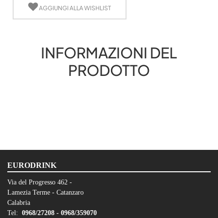
AGGIUNGI ALLA WISHLIST
INFORMAZIONI DEL
PRODOTTO
EURODRINK
Via del Progresso 462 -
Lamezia Terme - Catanzaro
Calabria
Tel:
0968/27208 -
0968/359070