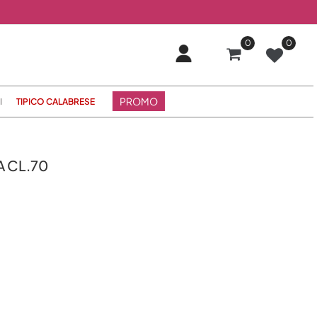
0
0
PROMO
I
TIPICO CALABRESE
 CL.70