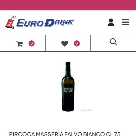
O
0
0
PIRCOCA MASSERIA FALVO BIANCO CL 75