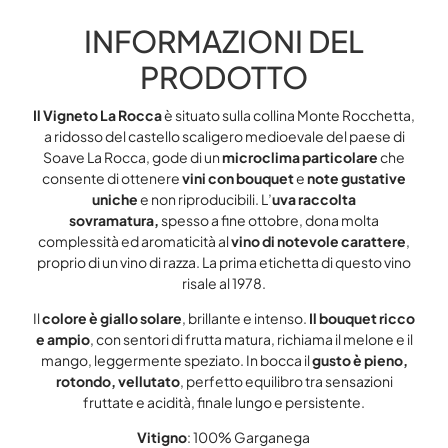
INFORMAZIONI DEL
PRODOTTO
Il Vigneto La Rocca
è situato sulla collina Monte Rocchetta,
a ridosso del castello scaligero medioevale del paese di
Soave La Rocca, gode di un
microclima particolare
che
consente di ottenere
vini con bouquet
e
note gustative
uniche
e non riproducibili. L’
uva raccolta
sovramatura,
spesso a fine ottobre, dona molta
complessità ed aromaticità al
vino di notevole carattere
,
proprio di un vino di razza. La prima etichetta di questo vino
risale al 1978.
Il
colore è giallo solare
, brillante e intenso.
Il bouquet ricco
e ampio
, con sentori di frutta matura, richiama il melone e il
mango, leggermente speziato. In bocca il
gusto è pieno,
rotondo, vellutato
, perfetto equilibro tra sensazioni
fruttate e acidità, finale lungo e persistente.
Vitigno
: 100% Garganega