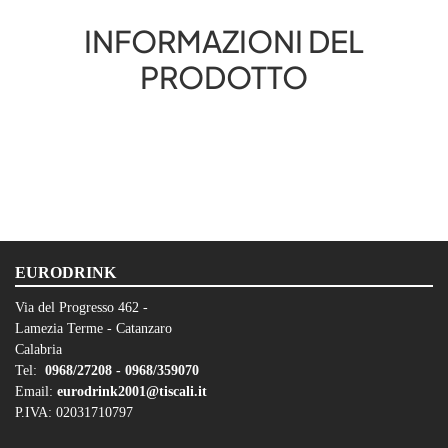
INFORMAZIONI DEL
PRODOTTO
EURODRINK
Via del Progresso 462 -
Lamezia Terme - Catanzaro
Calabria
Tel:
0968/27208 -
0968/359070
Email:
eurodrink2001@tiscali.it
P.IVA: 02031710797