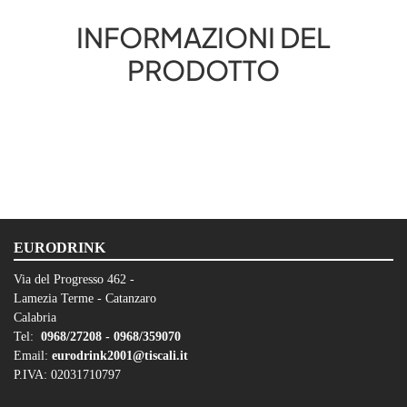
INFORMAZIONI DEL
PRODOTTO
EURODRINK
Via del Progresso 462 -
Lamezia Terme - Catanzaro
Calabria
Tel:
0968/27208 -
0968/359070
Email:
eurodrink2001@tiscali.it
P.IVA: 02031710797