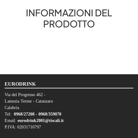
INFORMAZIONI DEL
PRODOTTO
EURODRINK
Via del Progresso 462 -
Lamezia Terme - Catanzaro
Calabria
Tel:
0968/27208 -
0968/359070
Email:
eurodrink2001@tiscali.it
P.IVA: 02031710797