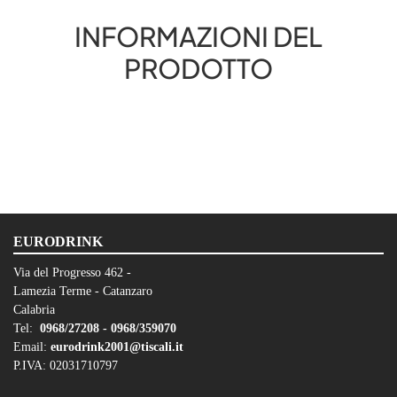
INFORMAZIONI DEL
PRODOTTO
EURODRINK
Via del Progresso 462 -
Lamezia Terme - Catanzaro
Calabria
Tel:
0968/27208 -
0968/359070
Email:
eurodrink2001@tiscali.it
P.IVA: 02031710797