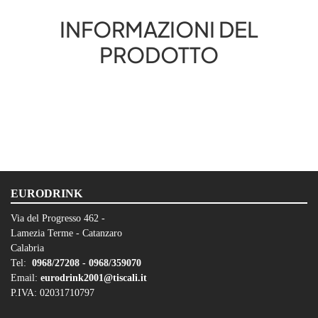
INFORMAZIONI DEL
PRODOTTO
EURODRINK
Via del Progresso 462 -
Lamezia Terme - Catanzaro
Calabria
Tel:
0968/27208 -
0968/359070
Email:
eurodrink2001@tiscali.it
P.IVA: 02031710797