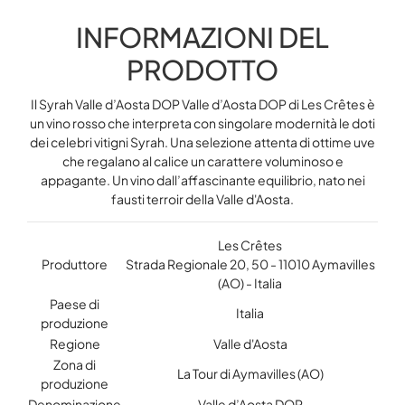
INFORMAZIONI DEL
PRODOTTO
Il Syrah Valle d’Aosta DOP Valle d’Aosta DOP di Les Crêtes è
un vino rosso che interpreta con singolare modernità le doti
dei celebri vitigni Syrah. Una selezione attenta di ottime uve
che regalano al calice un carattere voluminoso e
appagante. Un vino dall’affascinante equilibrio, nato nei
fausti terroir della Valle d'Aosta.
Les Crêtes
Produttore
Strada Regionale 20, 50 - 11010 Aymavilles
(AO) - Italia
Paese di
Italia
produzione
Regione
Valle d'Aosta
Zona di
La Tour di Aymavilles (AO)
produzione
Denominazione
Valle d’Aosta DOP