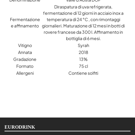
Diraspatura di uva refrigerata,
fermentazione di 12 giorni in acciaio inox a
Fermentazione
temperatura di 24 °C , con rimontaggi
e affinamento
giornalieri. Maturazione di 12 mesi in botti di
rovere francese da 300 l. Affinamento in
bottiglia di 6 mesi.
Vitigno
Syrah
Annata
2018
Gradazione
13%
Formato
75 cl
Allergeni
Contiene solfiti
EURODRINK