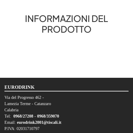
INFORMAZIONI DEL
PRODOTTO
EURODRINK
Via del Progresso 462 -
Lamezia Terme - Catanzaro
Calabria
Tel:
0968/27208 -
0968/359070
Email:
eurodrink2001@tiscali.it
P.IVA: 02031710797