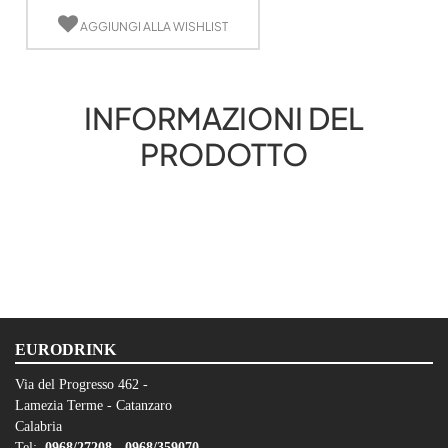
AGGIUNGI ALLA WISHLIST
INFORMAZIONI DEL
PRODOTTO
EURODRINK
Via del Progresso 462 -
Lamezia Terme - Catanzaro
Calabria
Tel:
0968/27208 -
0968/359070