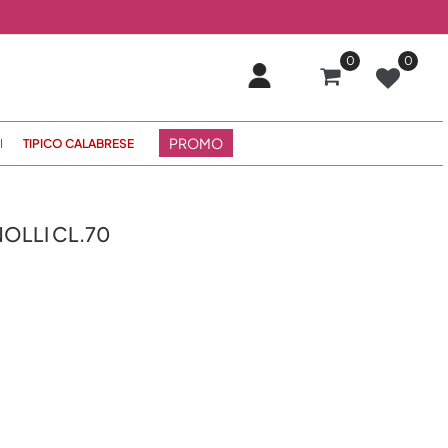
0
0
PROMO
I
TIPICO CALABRESE
OLLI CL.70