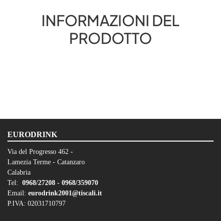
INFORMAZIONI DEL
PRODOTTO
EURODRINK
Via del Progresso 462 -
Lamezia Terme - Catanzaro
Calabria
Tel:
0968/27208 -
0968/359070
Email:
eurodrink2001@tiscali.it
P.IVA: 02031710797