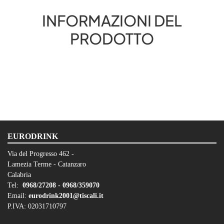
INFORMAZIONI DEL
PRODOTTO
EURODRINK
Via del Progresso 462 -
Lamezia Terme - Catanzaro
Calabria
Tel:
0968/27208 -
0968/359070
Email:
eurodrink2001@tiscali.it
P.IVA: 02031710797