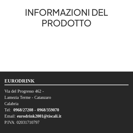
INFORMAZIONI DEL
PRODOTTO
EURODRINK
Via del Progresso 462 -
Lamezia Terme - Catanzaro
Calabria
Tel:
0968/27208 -
0968/359070
Email:
eurodrink2001@tiscali.it
P.IVA: 02031710797