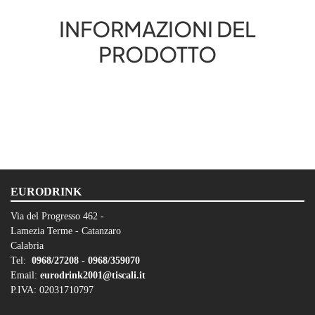
INFORMAZIONI DEL
PRODOTTO
EURODRINK
Via del Progresso 462 -
Lamezia Terme - Catanzaro
Calabria
Tel:
0968/27208 -
0968/359070
Email:
eurodrink2001@tiscali.it
P.IVA: 02031710797