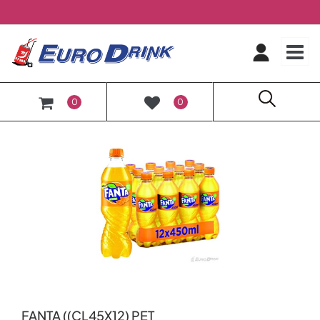
O
0
0
FANTA ((CL45X12) PET