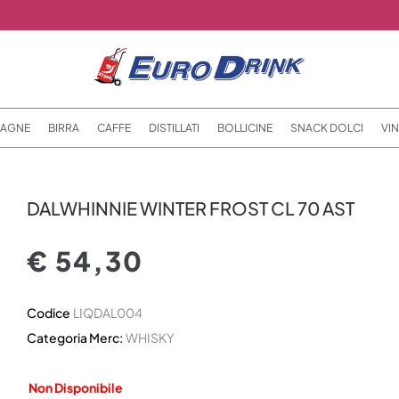
AGNE
BIRRA
CAFFE
DISTILLATI
BOLLICINE
SNACK DOLCI
VIN
DALWHINNIE WINTER FROST CL 70 AST
€ 54,30
Codice
LIQDAL004
Categoria Merc:
WHISKY
Non Disponibile